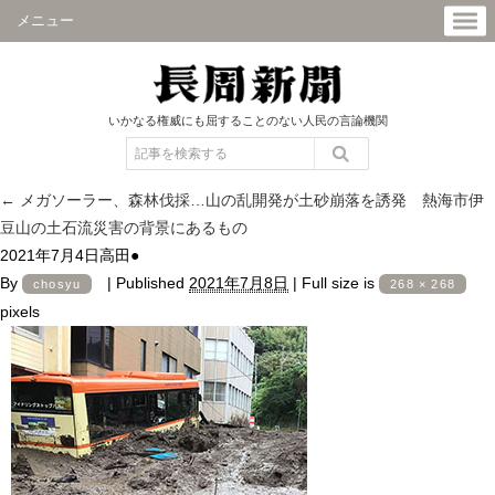
メニュー
いかなる権威にも屈することのない人民の言論機関
←
メガソーラー、森林伐採…山の乱開発が土砂崩落を誘発 熱海市伊
豆山の土石流災害の背景にあるもの
2021年7月4日高田●
By
|
Published
2021年7月8日
|
Full size is
chosyu
268 × 268
pixels