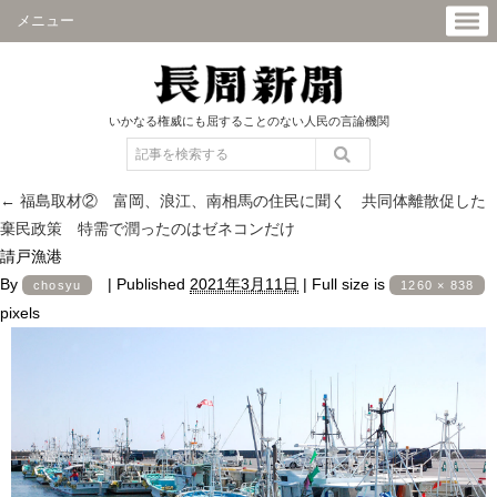
メニュー
いかなる権威にも屈することのない人民の言論機関
←
福島取材② 富岡、浪江、南相馬の住民に聞く 共同体離散促した
棄民政策 特需で潤ったのはゼネコンだけ
請戸漁港
By
|
Published
2021年3月11日
|
Full size is
chosyu
1260 × 838
pixels