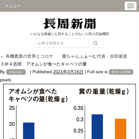
メニュー
いかなる権威にも屈することのない人民の言論機関
←
有機農業の世界とコロナ 菌ちゃんふぁーむ代表・吉田俊道
３＠４吉田 アオムシが食べたキャベツの量
By
|
Published
2021年3月16日
|
Full size is
chosyu
979 × 836
pixels