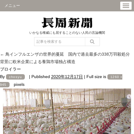
メニュー
いかなる権威にも屈することのない人民の言論機関
←
鳥インフルエンザの世界的蔓延 国内で過去最多の338万羽殺処分
背景に欧米企業による養鶏市場独占構造
ブロイラー
By
|
Published
2020年12月17日
|
Full size is
chosyu
1260 ×
pixels
945