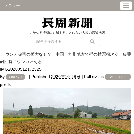
メニュー
いかなる権威にも屈することのない人民の言論機関
←
ウンカ被害の拡大なぜ？ 中国・九州地方で稲の枯死相次ぐ 農薬
耐性持つウンカ増える
IMG20200912172925
By
|
Published
2020年10月8日
|
Full size is
chosyu
1260 × 833
pixels