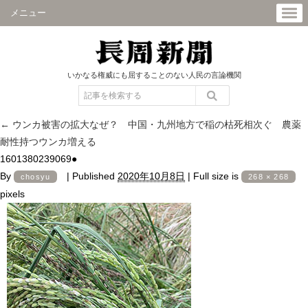
メニュー
いかなる権威にも屈することのない人民の言論機関
←
ウンカ被害の拡大なぜ？ 中国・九州地方で稲の枯死相次ぐ 農薬
耐性持つウンカ増える
1601380239069●
By
|
Published
2020年10月8日
|
Full size is
chosyu
268 × 268
pixels