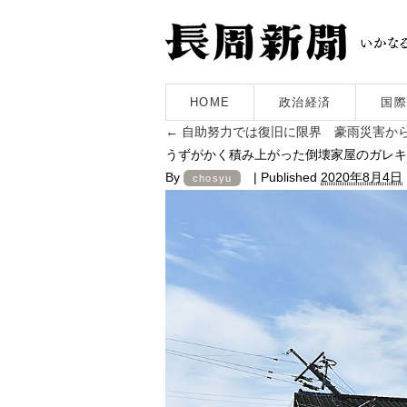
HOME
政治経済
国際
←
自助努力では復旧に限界 豪雨災害から
うずがかく積み上がった倒壊家屋のガレキ
By
|
Published
2020年8月4日
chosyu