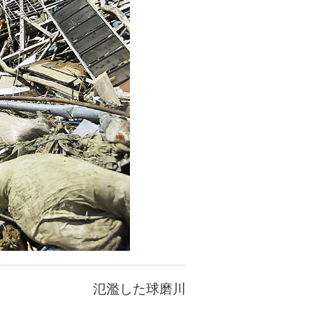
氾濫した球磨川