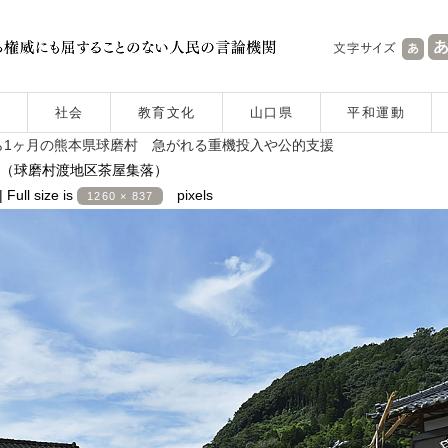
社会
教育文化
山口県
平和運動
1ヶ月の熊本県球磨村 急がれる重機投入や公的支援
（球磨村渡地区茶屋集落）
|
Full size is
pixels
1260 × 837