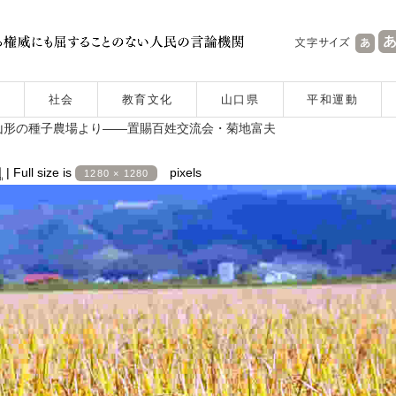
社会
教育文化
山口県
平和運動
山形の種子農場より――置賜百姓交流会・菊地富夫
日
|
Full size is
pixels
1280 × 1280