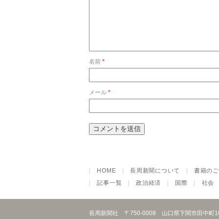
名前
*
メール
*
|
HOME
|
長周新聞について
|
書籍のご
|
記事一覧
|
政治経済
|
国際
|
社会
長周新聞社
〒750-0008 山口県下関市田中町