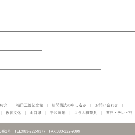
紹介
|
福田正義記念館
|
新聞購読の申し込み
|
お問い合わせ
|
|
教育文化
|
山口県
|
平和運動
|
コラム狙撃兵
|
書評・テレビ評
10番2号
TEL:083-222-9377
FAX:083-222-9399