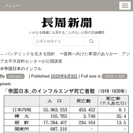
メニュー
いかなる権威にも屈することのない人民の言論機関
←
パンデミックを生きる指針 ー復興へ向けた希望のありかー アジ
ア太平洋資料センターが公開講座
＠帝国日本のインフル
By
|
Published
2020年6月9日
|
Full size is
chosyu
1033 × 609
pixels