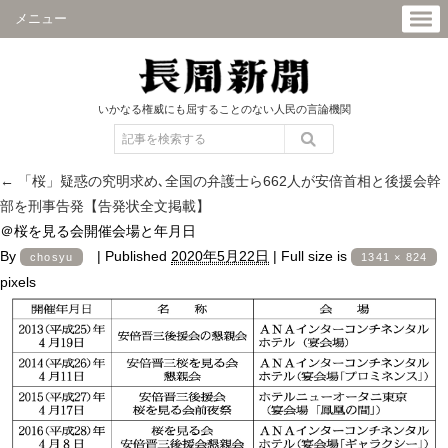
メニュー
いかなる権威にも屈することのない人民の言論機関
←
「桜」疑惑の究明求め､全国の弁護士ら662人が安倍首相と後援会幹
部を刑事告発【告発状全文掲載】
＠桜を見る会開催会場と年月日
By
|
Published
2020年5月22日
|
Full size is
chosyu
1341 × 824
pixels