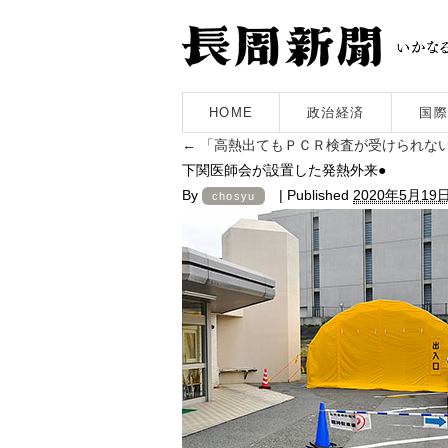
HOME
政治経済
国際
←
「高熱出てもＰＣＲ検査が受けられない
下関医師会が設置した発熱外来●
By
|
Published
2020年5月19
chosyu