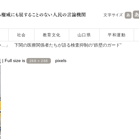
社会
教育文化
山口県
平和運動
…」 下関の医療関係者たちが語る検査抑制の“鉄壁のガード”
日
|
Full size is
pixels
268 × 268