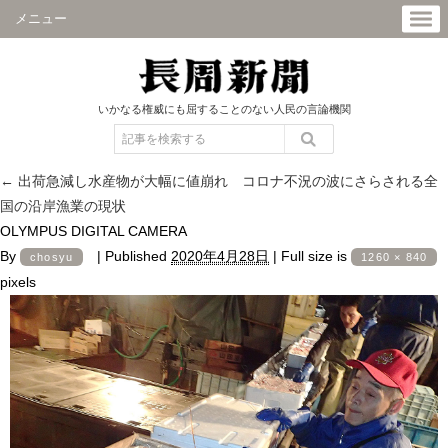
メニュー
いかなる権威にも屈することのない人民の言論機関
←
出荷急減し水産物が大幅に値崩れ コロナ不況の波にさらされる全
国の沿岸漁業の現状
OLYMPUS DIGITAL CAMERA
By
|
Published
2020年4月28日
|
Full size is
chosyu
1260 × 840
pixels