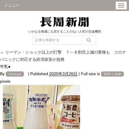
メニュー
いかなる権威にも屈することのない人民の言論機関
←
リーマン・ショック以上の打撃 ７～８割売上減の業種も コロナ
パニックに対応する経済政策が急務
牛乳●
By
|
Published
2020年3月26日
|
Full size is
chosyu
268 × 268
pixels