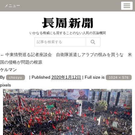
メニュー
いかなる権威にも屈することのない人民の言論機関
←
中東情勢巡る記者座談会 自衛隊派遣しアラブの恨みを買うな 米
国の侵略が問題の根源
ケルマン
By
|
Published
2020年1月12日
|
Full size is
chosyu
1024 × 576
pixels