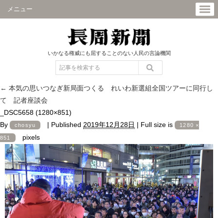
メニュー
いかなる権威にも屈することのない人民の言論機関
←
本気の思いつなぎ新局面つくる れいわ新選組全国ツアーに同行し
て 記者座談会
_DSC5658 (1280×851)
By
|
Published
2019年12月28日
|
Full size is
chosyu
1280 ×
pixels
851