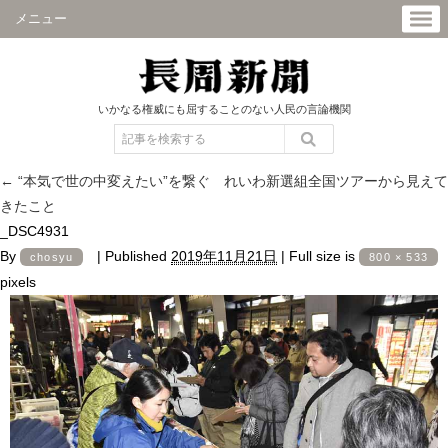
メニュー
いかなる権威にも屈することのない人民の言論機関
←
“本気で世の中変えたい”を繋ぐ れいわ新選組全国ツアーから見えて
きたこと
_DSC4931
By
|
Published
2019年11月21日
|
Full size is
chosyu
800 × 533
pixels