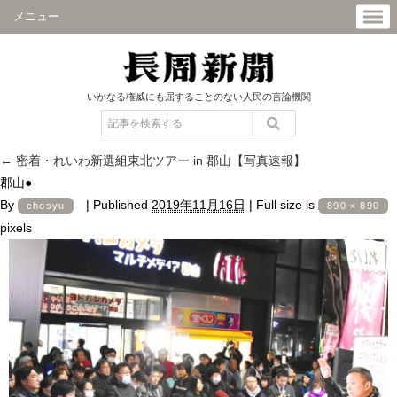
メニュー
いかなる権威にも屈することのない人民の言論機関
←
密着・れいわ新選組東北ツアー in 郡山【写真速報】
郡山●
By
|
Published
2019年11月16日
|
Full size is
chosyu
890 × 890
pixels