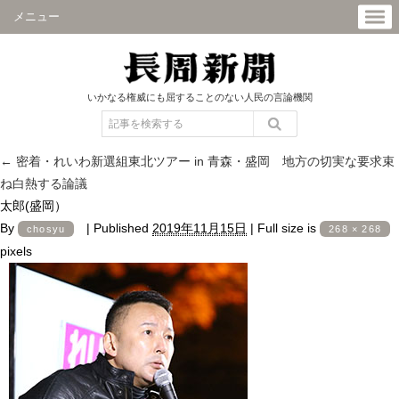
メニュー
いかなる権威にも屈することのない人民の言論機関
←
密着・れいわ新選組東北ツアー in 青森・盛岡 地方の切実な要求束
ね白熱する論議
太郎(盛岡）
By
|
Published
2019年11月15日
|
Full size is
chosyu
268 × 268
pixels