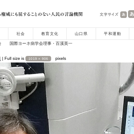
社会
教育文化
山口県
平和運動
染 国際ヨーネ病学会理事・百溪英一
日
|
Full size is
pixels
1019 × 906