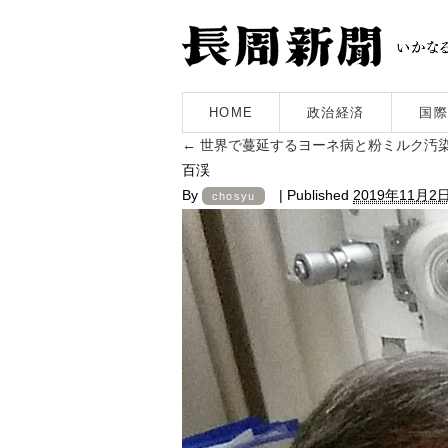
HOME
政治経済
国際
←
世界で蔓延するヨーネ病と粉ミルク汚
百渓
By
|
Published
2019年11月2
chosyu