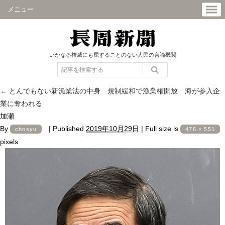
メニュー
いかなる権威にも屈することのない人民の言論機関
←
とんでもない新漁業法の中身 規制緩和で漁業権開放 海が参入企
業に奪われる
加瀬
By
|
Published
2019年10月29日
|
Full size is
chosyu
476 × 551
pixels