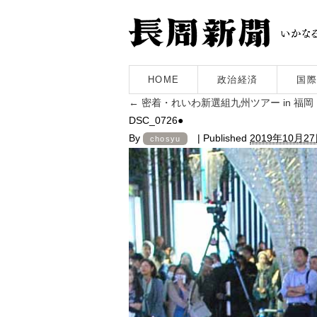
HOME
政治経済
国際
←
密着・れいわ新選組九州ツアー in 福
DSC_0726●
By
|
Published
2019年10月2
chosyu