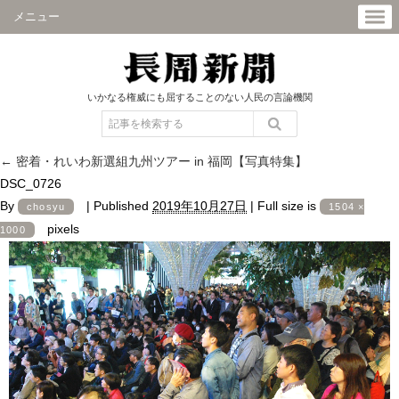
メニュー
いかなる権威にも屈することのない人民の言論機関
←
密着・れいわ新選組九州ツアー in 福岡【写真特集】
DSC_0726
By
|
Published
2019年10月27日
|
Full size is
chosyu
1504 ×
pixels
1000