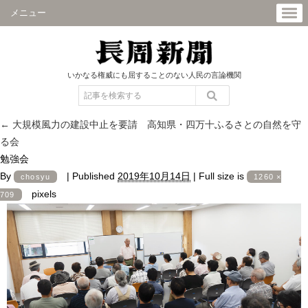
メニュー
いかなる権威にも屈することのない人民の言論機関
←
大規模風力の建設中止を要請 高知県・四万十ふるさとの自然を守
る会
勉強会
By
|
Published
2019年10月14日
|
Full size is
chosyu
1260 ×
pixels
709