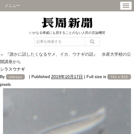
メニュー
いかなる権威にも屈することのない人民の言論機関
←
『誰かに話したくなるサメ、イカ、ウナギの話』 水産大学校の公
開講座から
シラスウナギ
By
|
Published
2019年10月17日
|
Full size is
chosyu
741 × 822
pixels