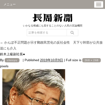
メニュー
いかなる権威にも屈することのない人民の言論機関
←
かんぽ不正問題が示す郵政民営化の反社会性 天下り幹部が公共放
送にも介入
鈴木上級副社長●
By
|
Published
2019年10月9日
|
Full size is
chosyu
268 × 268
pixels