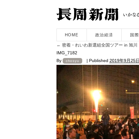
HOME
政治経済
国際
←
密着・れいわ新選組全国ツアー in 旭
IMG_7182
By
|
Published
2019年9月25
chosyu