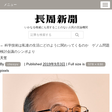
メニュー
いかなる権威にも屈することのない人民の言論機関
←
科学技術は私達の生活にどのように関わってくるのか ゲノム問題
検討会議のシンポより
天笠
By
|
Published
2019年9月3日
|
Full size is
chosyu
578 × 630
pixels