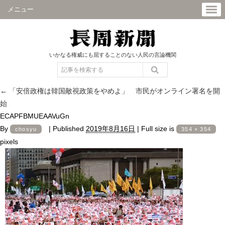
メニュー
いかなる権威にも屈することのない人民の言論機関
←
「安倍政権は韓国敵視政策をやめよ」 市民がオンライン署名を開
始
ECAPFBMUEAAVuGn
By
|
Published
2019年8月16日
|
Full size is
chosyu
354 × 354
pixels