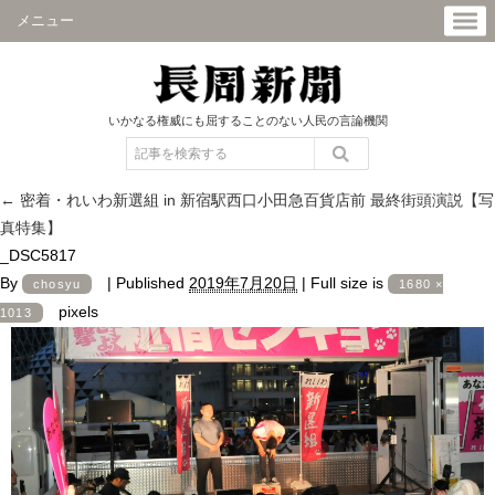
メニュー
いかなる権威にも屈することのない人民の言論機関
←
密着・れいわ新選組 in 新宿駅西口小田急百貨店前 最終街頭演説【写
真特集】
_DSC5817
By
|
Published
2019年7月20日
|
Full size is
chosyu
1680 ×
pixels
1013