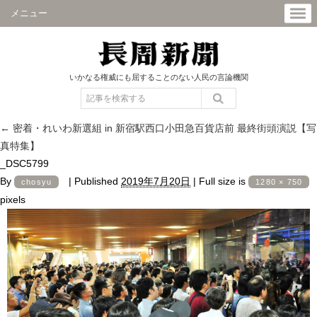
メニュー
いかなる権威にも屈することのない人民の言論機関
←
密着・れいわ新選組 in 新宿駅西口小田急百貨店前 最終街頭演説【写
真特集】
_DSC5799
By
|
Published
2019年7月20日
|
Full size is
chosyu
1280 × 750
pixels