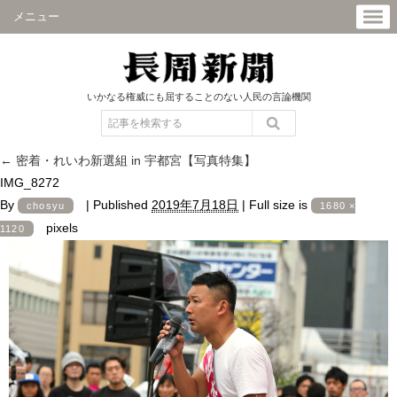
メニュー
いかなる権威にも屈することのない人民の言論機関
←
密着・れいわ新選組 in 宇都宮【写真特集】
IMG_8272
By
|
Published
2019年7月18日
|
Full size is
chosyu
1680 ×
pixels
1120