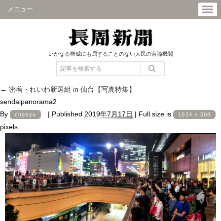
メニュー
いかなる権威にも屈することのない人民の言論機関
←
密着・れいわ新選組 in 仙台【写真特集】
sendaipanorama2
By
|
Published
2019年7月17日
|
Full size is
chosyu
1024 × 508
pixels