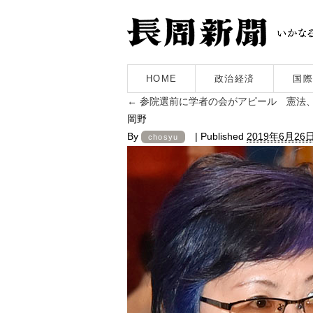
HOME
政治経済
国際
←
参院選前に学者の会がアピール 憲法
岡野
By
|
Published
2019年6月26
chosyu