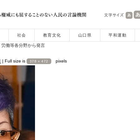
社会
教育文化
山口県
平和運動
、労働等各分野から発言
日
|
Full size is
pixels
378 × 472