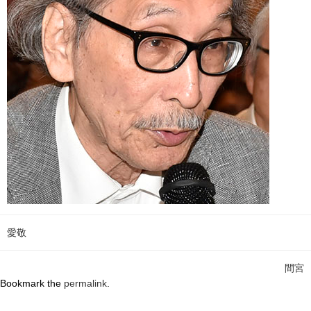
愛敬
間宮
Bookmark the
permalink
.