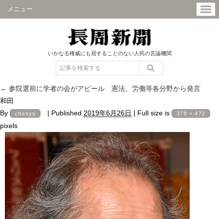
メニュー
いかなる権威にも屈することのない人民の言論機関
←
参院選前に学者の会がアピール 憲法、労働等各分野から発言
和田
By
|
Published
2019年6月26日
|
Full size is
chosyu
378 × 472
pixels