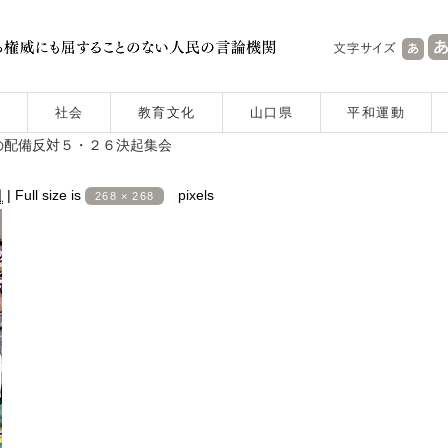
社会
教育文化
山口県
平和運動
の配備反対５・２６決起集会
日
|
Full size is
pixels
268 × 268