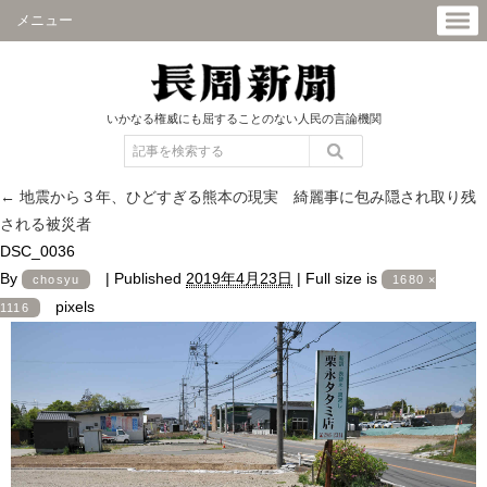
メニュー
いかなる権威にも屈することのない人民の言論機関
←
地震から３年、ひどすぎる熊本の現実 綺麗事に包み隠され取り残
される被災者
DSC_0036
By
|
Published
2019年4月23日
|
Full size is
chosyu
1680 ×
pixels
1116