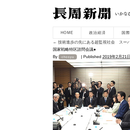
HOME
政治経済
国際
←
技術進歩の先にある超監視社会 スー
国家戦略特区諮問会議●
By
|
Published
2019年2月21
chosyu