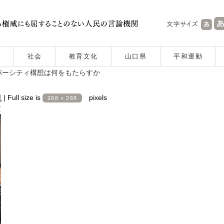
社会
教育文化
山口県
平和運動
パーシティ構想は何をもたらすか
日
|
Full size is
pixels
268 × 268