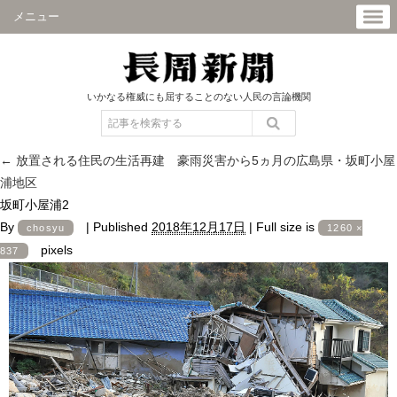
メニュー
いかなる権威にも屈することのない人民の言論機関
←
放置される住民の生活再建 豪雨災害から5ヵ月の広島県・坂町小屋
浦地区
坂町小屋浦2
By
|
Published
2018年12月17日
|
Full size is
chosyu
1260 ×
pixels
837