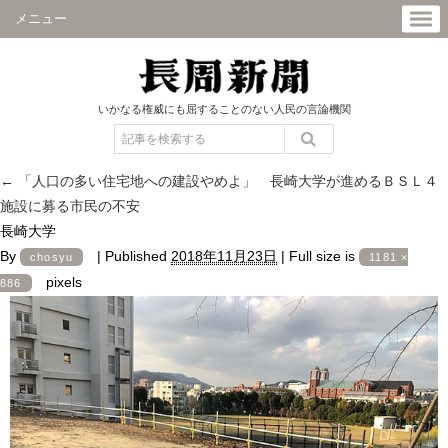
メニュー
いかなる権威にも屈することのない人民の言論機関
←
「人口の多い住宅地への建設やめよ」 長崎大学が進めるＢＳＬ４
施設に募る市民の不安
長崎大学
By
|
Published
2018年11月23日
|
Full size is
chosyu
1181 ×
pixels
886