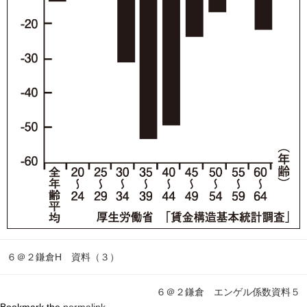
６＠２鎌倉H 資料（３）
６＠２鎌倉 エンゲル係数資料５