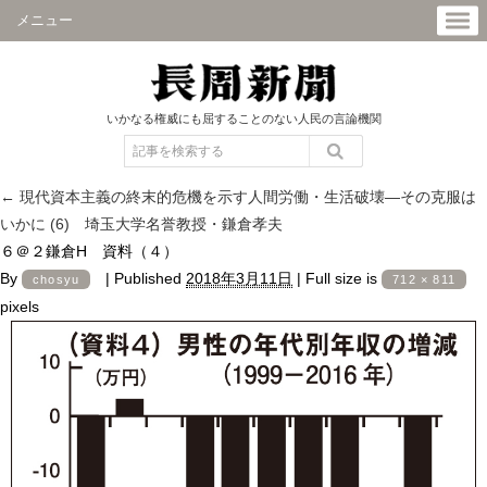
メニュー
いかなる権威にも屈することのない人民の言論機関
←
現代資本主義の終末的危機を示す人間労働・生活破壊―その克服は
いかに (6) 埼玉大学名誉教授・鎌倉孝夫
６＠２鎌倉H 資料（４）
By
|
Published
2018年3月11日
|
Full size is
chosyu
712 × 811
pixels