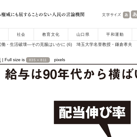
社会
教育文化
山口県
平和運動
働・生活破壊―その克服はいかに (6) 埼玉大学名誉教授・鎌倉孝夫
日
|
Full size is
pixels
835 × 811