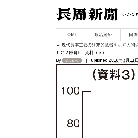
HOME
政治経済
国際
←
現代資本主義の終末的危機を示す人間労
６＠２鎌倉H 資料（３）
By
|
Published
2018年3月11
chosyu