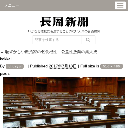
メニュー
いかなる権威にも屈することのない人民の言論機関
←
恥ずかしい政治家の乞食根性 公益性放棄の集大成
kokkai
By
|
Published
2017年7月18日
|
Full size is
chosyu
516 × 480
pixels