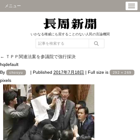
メニュー
いかなる権威にも屈することのない人民の言論機関
←
ＴＰＰ関連法案を参議院で強行採決
hqdefault
By
|
Published
2017年7月18日
|
Full size is
chosyu
292 × 269
pixels