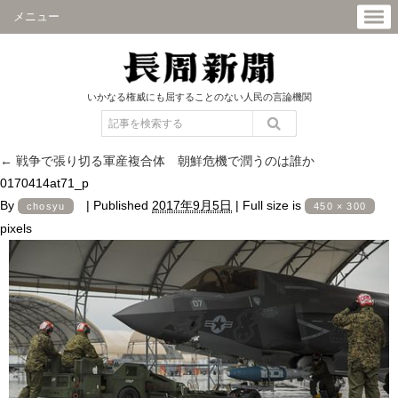
メニュー
いかなる権威にも屈することのない人民の言論機関
←
戦争で張り切る軍産複合体 朝鮮危機で潤うのは誰か
0170414at71_p
By
|
Published
2017年9月5日
|
Full size is
chosyu
450 × 300
pixels