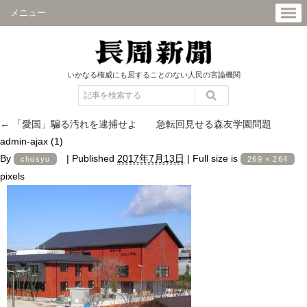
メニュー
いかなる権威にも屈することのない人民の言論機関
←
「愛国」騙る汚れを逮捕せよ 急転回見せる森友学園問題
admin-ajax (1)
By
|
Published
2017年7月13日
|
Full size is
chosyu
269 × 264
pixels