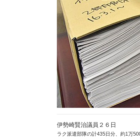
伊勢崎賢治議員２６日
ラク派遣部隊の計435日分、約1万5