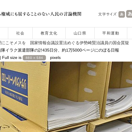
社会
教育文化
山口県
平和運動
理にこそメスを 国家情報会議設置法めぐる伊勢崎賢治議員の国会質疑
隊イラク派遣部隊の計435日分、約1万5000ページにのぼる日報
|
Full size is
pixels
880 × 584