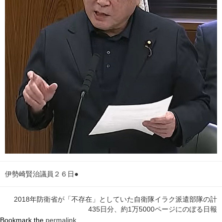
伊勢崎賢治議員２６日●
2018年防衛省が「不存在」としていた自衛隊イラク派遣部隊の計
435日分、約1万5000ページにのぼる日報
Bookmark the
permalink
.