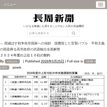
メニュー
いかなる権威にも屈することのない人民の言論機関
←
国滅ぼす戦争依存国家への傾斜 国費投じた官製バブル 平和主義
の国是葬る高市政府の武器輸出全面解禁
２０２４年度の上位１０社の契約
By
|
Published
2026年5月25日
|
Full size is
chosyu
1588 ×
pixels
1255