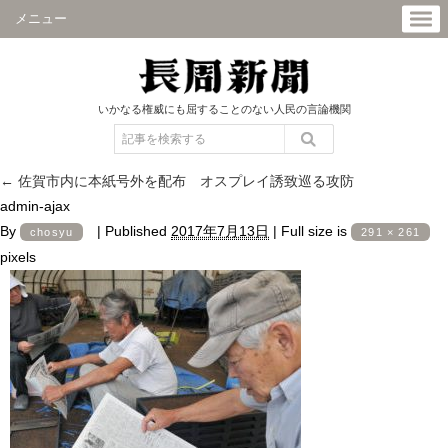
メニュー
いかなる権威にも屈することのない人民の言論機関
←
佐賀市内に本紙号外を配布 オスプレイ誘致巡る攻防
admin-ajax
By
|
Published
2017年7月13日
|
Full size is
chosyu
291 × 261
pixels