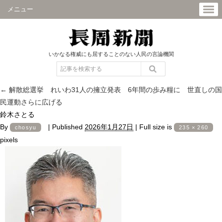
メニュー
いかなる権威にも屈することのない人民の言論機関
←
解散総選挙 れいわ31人の擁立発表 6年間の歩み糧に 世直しの国
民運動さらに広げる
鈴木さとる
By
|
Published
2026年1月27日
|
Full size is
chosyu
235 × 260
pixels